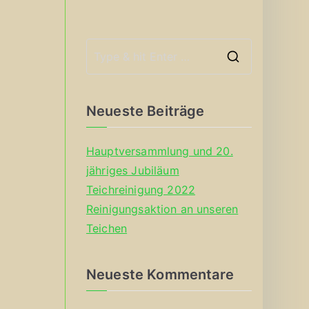
S
e
a
Neueste Beiträge
r
c
Hauptversammlung und 20.
h
jähriges Jubiläum
f
Teichreinigung 2022
o
Reinigungsaktion an unseren
r
Teichen
:
Neueste Kommentare