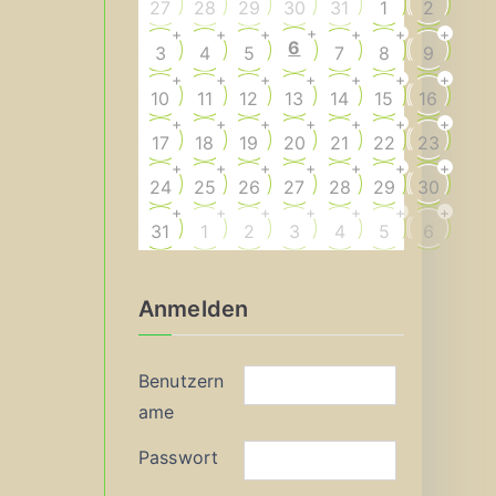
27
28
29
30
31
1
2
+
+
+
+
+
+
+
6
3
4
5
7
8
9
+
+
+
+
+
+
+
10
11
12
13
14
15
16
+
+
+
+
+
+
+
17
18
19
20
21
22
23
+
+
+
+
+
+
+
24
25
26
27
28
29
30
+
+
+
+
+
+
+
31
1
2
3
4
5
6
Anmelden
Benutzern
ame
Passwort