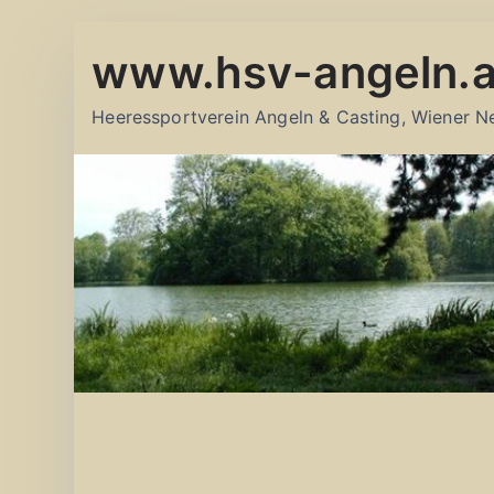
Zum
www.hsv-angeln.a
Inhalt
springen
Heeressportverein Angeln & Casting, Wiener N