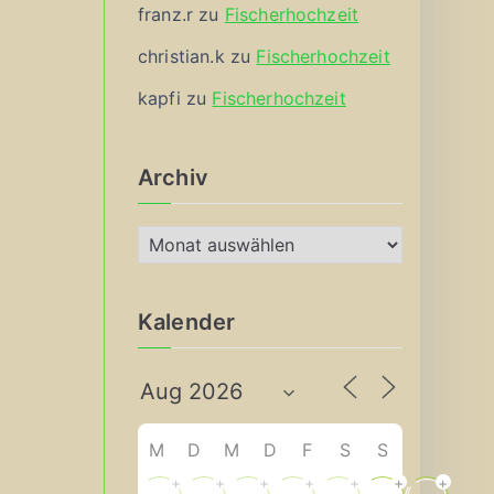
franz.r
zu
Fischerhochzeit
christian.k
zu
Fischerhochzeit
kapfi
zu
Fischerhochzeit
Archiv
A
r
c
Kalender
h
i
v
M
D
M
D
F
S
S
+
+
+
+
+
+
+