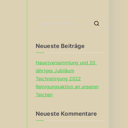
S
e
a
Neueste Beiträge
r
c
Hauptversammlung und 20.
h
jähriges Jubiläum
f
Teichreinigung 2022
o
Reinigungsaktion an unseren
r
Teichen
:
Neueste Kommentare