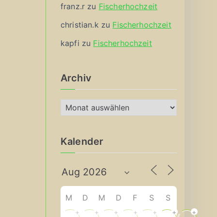
franz.r
zu
Fischerhochzeit
christian.k
zu
Fischerhochzeit
kapfi
zu
Fischerhochzeit
Archiv
A
r
c
Kalender
h
i
v
M
D
M
D
F
S
S
+
+
+
+
+
+
+