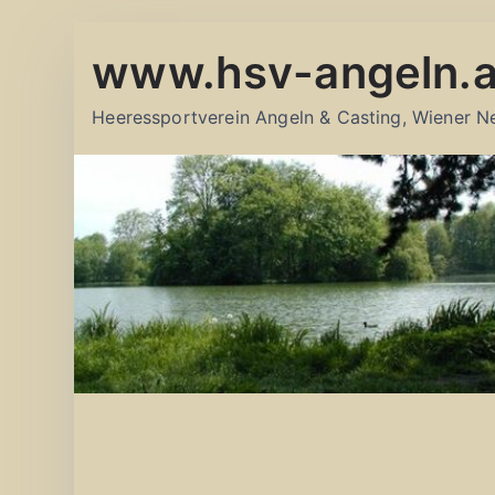
Zum
www.hsv-angeln.a
Inhalt
springen
Heeressportverein Angeln & Casting, Wiener N