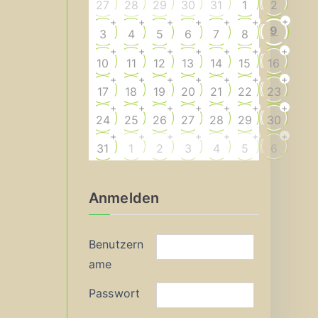
27
28
29
30
31
1
2
+
+
+
+
+
+
+
9
3
4
5
6
7
8
+
+
+
+
+
+
+
10
11
12
13
14
15
16
+
+
+
+
+
+
+
17
18
19
20
21
22
23
+
+
+
+
+
+
+
24
25
26
27
28
29
30
+
+
+
+
+
+
+
31
1
2
3
4
5
6
Anmelden
Benutzern
ame
Passwort