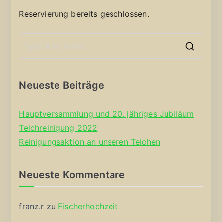
Reservierung bereits geschlossen.
S
e
a
Neueste Beiträge
r
c
Hauptversammlung und 20. jähriges Jubiläum
h
Teichreinigung 2022
f
Reinigungsaktion an unseren Teichen
o
r
Neueste Kommentare
:
franz.r
zu
Fischerhochzeit