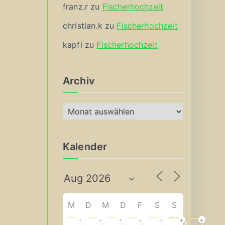
franz.r
zu
Fischerhochzeit
christian.k
zu
Fischerhochzeit
kapfi
zu
Fischerhochzeit
Archiv
A
r
c
Kalender
h
i
v
M
D
M
D
F
S
S
+
+
+
+
+
+
+