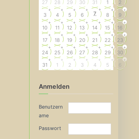
27
28
29
30
31
1
2
+
+
+
+
+
+
+
7
3
4
5
6
8
9
+
+
+
+
+
+
+
10
11
12
13
14
15
16
+
+
+
+
+
+
+
17
18
19
20
21
22
23
+
+
+
+
+
+
+
24
25
26
27
28
29
30
+
+
+
+
+
+
+
31
1
2
3
4
5
6
Anmelden
Benutzern
ame
Passwort