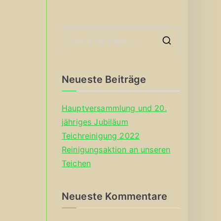
S
e
a
Neueste Beiträge
r
c
Hauptversammlung und 20.
h
jähriges Jubiläum
f
Teichreinigung 2022
o
Reinigungsaktion an unseren
r
Teichen
:
Neueste Kommentare