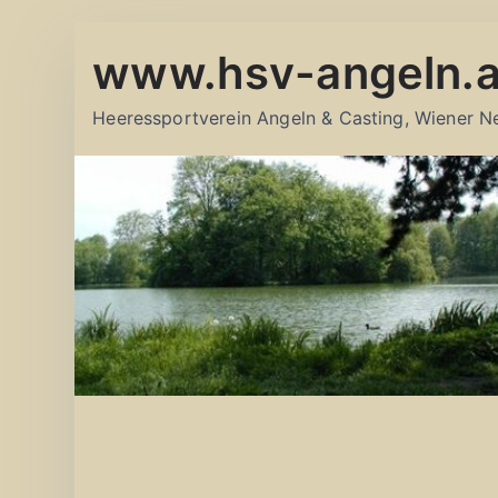
Zum
www.hsv-angeln.a
Inhalt
springen
Heeressportverein Angeln & Casting, Wiener N