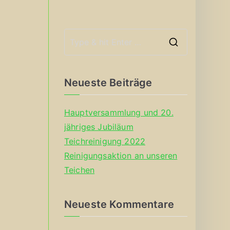
S
e
a
Neueste Beiträge
r
c
Hauptversammlung und 20.
h
jähriges Jubiläum
f
Teichreinigung 2022
o
Reinigungsaktion an unseren
r
Teichen
:
Neueste Kommentare