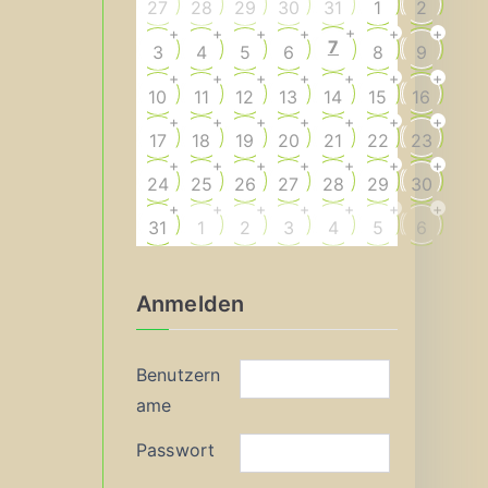
27
28
29
30
31
1
2
+
+
+
+
+
+
+
7
3
4
5
6
8
9
+
+
+
+
+
+
+
10
11
12
13
14
15
16
+
+
+
+
+
+
+
17
18
19
20
21
22
23
+
+
+
+
+
+
+
24
25
26
27
28
29
30
+
+
+
+
+
+
+
31
1
2
3
4
5
6
Anmelden
Benutzern
ame
Passwort