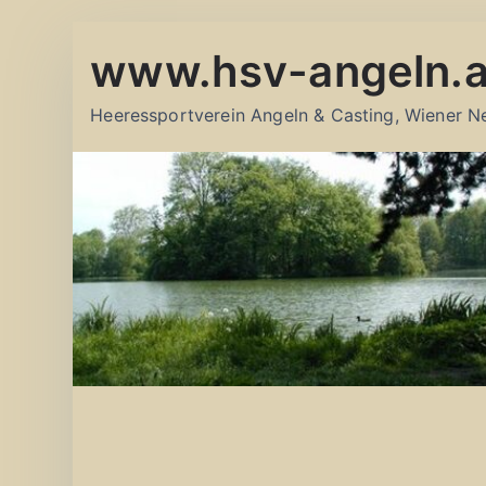
Zum
www.hsv-angeln.a
Inhalt
springen
Heeressportverein Angeln & Casting, Wiener N