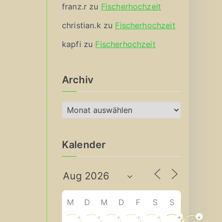
franz.r
zu
Fischerhochzeit
christian.k
zu
Fischerhochzeit
kapfi
zu
Fischerhochzeit
Archiv
A
r
c
Kalender
h
i
v
M
D
M
D
F
S
S
+
+
+
+
+
+
+