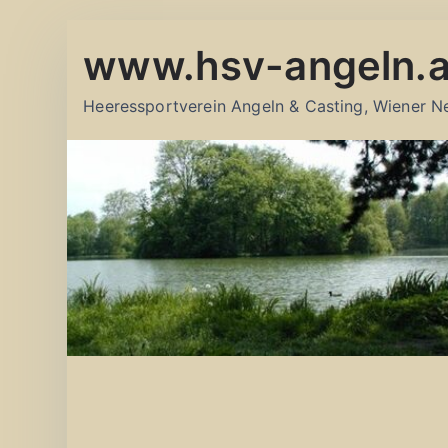
Zum
www.hsv-angeln.a
Inhalt
springen
Heeressportverein Angeln & Casting, Wiener N