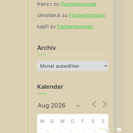
franz.r
zu
Fischerhochzeit
christian.k
zu
Fischerhochzeit
kapfi
zu
Fischerhochzeit
Archiv
A
r
c
Kalender
h
i
v
M
D
M
D
F
S
S
+
+
+
+
+
+
+