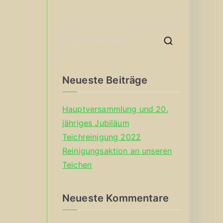
S
e
a
Neueste Beiträge
r
c
Hauptversammlung und 20.
h
jähriges Jubiläum
f
Teichreinigung 2022
o
Reinigungsaktion an unseren
r
Teichen
:
Neueste Kommentare