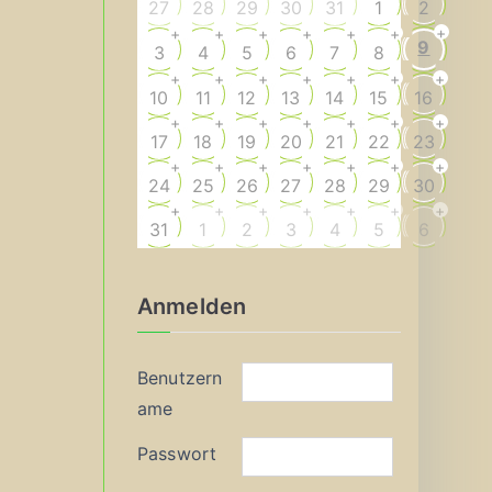
27
28
29
30
31
1
2
+
+
+
+
+
+
+
9
3
4
5
6
7
8
+
+
+
+
+
+
+
10
11
12
13
14
15
16
+
+
+
+
+
+
+
17
18
19
20
21
22
23
+
+
+
+
+
+
+
24
25
26
27
28
29
30
+
+
+
+
+
+
+
31
1
2
3
4
5
6
Anmelden
Benutzern
ame
Passwort