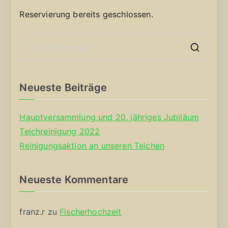
Reservierung bereits geschlossen.
S
e
a
Neueste Beiträge
r
c
Hauptversammlung und 20. jähriges Jubiläum
h
Teichreinigung 2022
f
Reinigungsaktion an unseren Teichen
o
r
Neueste Kommentare
:
franz.r
zu
Fischerhochzeit