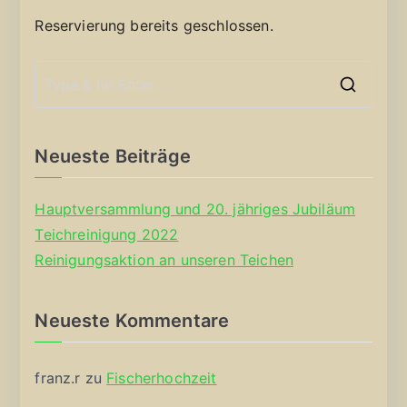
Reservierung bereits geschlossen.
S
e
a
Neueste Beiträge
r
c
Hauptversammlung und 20. jähriges Jubiläum
h
Teichreinigung 2022
f
Reinigungsaktion an unseren Teichen
o
r
Neueste Kommentare
:
franz.r
zu
Fischerhochzeit