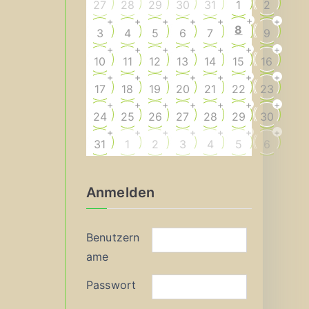
27
28
29
30
31
1
2
+
+
+
+
+
+
+
8
3
4
5
6
7
9
+
+
+
+
+
+
+
10
11
12
13
14
15
16
+
+
+
+
+
+
+
17
18
19
20
21
22
23
+
+
+
+
+
+
+
24
25
26
27
28
29
30
+
+
+
+
+
+
+
31
1
2
3
4
5
6
Anmelden
Benutzern
ame
Passwort