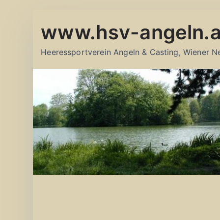
Zum
www.hsv-angeln.a
Inhalt
springen
Heeressportverein Angeln & Casting, Wiener N