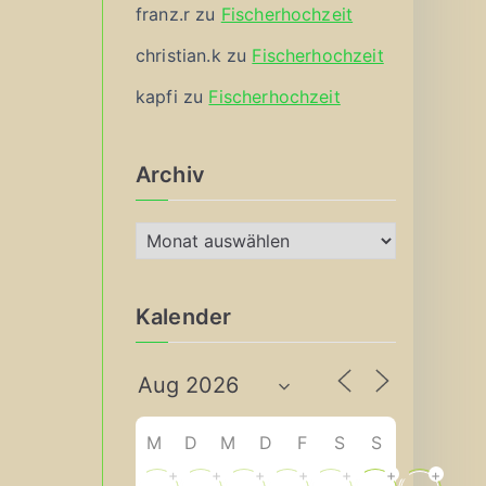
franz.r
zu
Fischerhochzeit
christian.k
zu
Fischerhochzeit
kapfi
zu
Fischerhochzeit
Archiv
A
r
c
Kalender
h
i
v
M
D
M
D
F
S
S
+
+
+
+
+
+
+