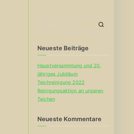
S
e
a
Neueste Beiträge
r
c
Hauptversammlung und 20.
h
jähriges Jubiläum
f
Teichreinigung 2022
o
Reinigungsaktion an unseren
r
Teichen
:
Neueste Kommentare