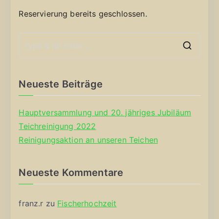
Reservierung bereits geschlossen.
S
e
a
Neueste Beiträge
r
c
Hauptversammlung und 20. jähriges Jubiläum
h
Teichreinigung 2022
f
Reinigungsaktion an unseren Teichen
o
r
Neueste Kommentare
:
franz.r
zu
Fischerhochzeit