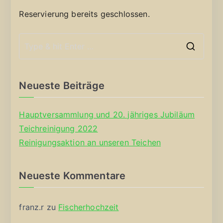
Reservierung bereits geschlossen.
S
e
a
Neueste Beiträge
r
c
Hauptversammlung und 20. jähriges Jubiläum
h
Teichreinigung 2022
f
Reinigungsaktion an unseren Teichen
o
r
Neueste Kommentare
:
franz.r
zu
Fischerhochzeit