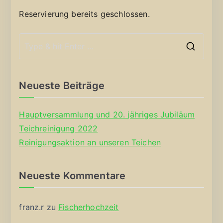
Reservierung bereits geschlossen.
S
e
a
Neueste Beiträge
r
c
Hauptversammlung und 20. jähriges Jubiläum
h
Teichreinigung 2022
f
Reinigungsaktion an unseren Teichen
o
r
Neueste Kommentare
:
franz.r
zu
Fischerhochzeit