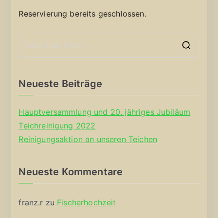
Reservierung bereits geschlossen.
S
e
a
Neueste Beiträge
r
c
Hauptversammlung und 20. jähriges Jubiläum
h
Teichreinigung 2022
f
Reinigungsaktion an unseren Teichen
o
r
Neueste Kommentare
:
franz.r
zu
Fischerhochzeit