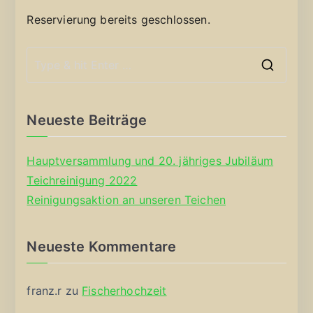
Reservierung bereits geschlossen.
S
e
a
Neueste Beiträge
r
c
Hauptversammlung und 20. jähriges Jubiläum
h
Teichreinigung 2022
f
Reinigungsaktion an unseren Teichen
o
r
Neueste Kommentare
:
franz.r
zu
Fischerhochzeit