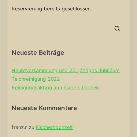
Reservierung bereits geschlossen.
S
e
a
Neueste Beiträge
r
c
Hauptversammlung und 20. jähriges Jubiläum
h
Teichreinigung 2022
f
Reinigungsaktion an unseren Teichen
o
r
Neueste Kommentare
:
franz.r
zu
Fischerhochzeit