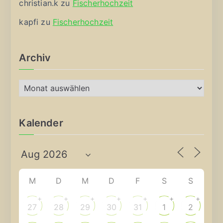
christian.k
zu
Fischerhochzeit
kapfi
zu
Fischerhochzeit
Archiv
A
r
c
Kalender
h
i
v
M
D
M
D
F
S
S
+
+
+
+
+
+
+
27
28
29
30
31
1
2