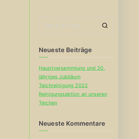
S
e
a
Neueste Beiträge
r
c
Hauptversammlung und 20.
h
jähriges Jubiläum
f
Teichreinigung 2022
o
Reinigungsaktion an unseren
r
Teichen
:
Neueste Kommentare