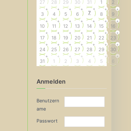
27
28
29
30
31
1
2
+
+
+
+
+
+
+
7
3
4
5
6
8
9
+
+
+
+
+
+
+
10
11
12
13
14
15
16
+
+
+
+
+
+
+
17
18
19
20
21
22
23
+
+
+
+
+
+
+
24
25
26
27
28
29
30
+
+
+
+
+
+
+
31
1
2
3
4
5
6
Anmelden
Benutzern
ame
Passwort