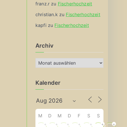
franz.r
zu
Fischerhochzeit
christian.k
zu
Fischerhochzeit
kapfi
zu
Fischerhochzeit
Archiv
A
r
c
Kalender
h
i
v
M
D
M
D
F
S
S
+
+
+
+
+
+
+