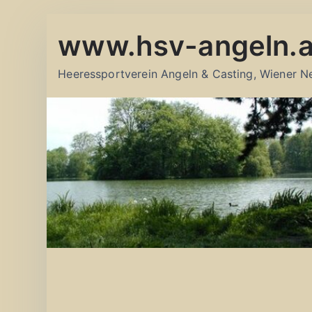
Zum
www.hsv-angeln.a
Inhalt
springen
Heeressportverein Angeln & Casting, Wiener N