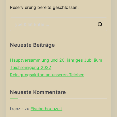
Reservierung bereits geschlossen.
S
e
a
Neueste Beiträge
r
c
Hauptversammlung und 20. jähriges Jubiläum
h
Teichreinigung 2022
f
Reinigungsaktion an unseren Teichen
o
r
Neueste Kommentare
:
franz.r
zu
Fischerhochzeit