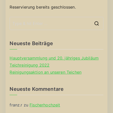
Reservierung bereits geschlossen.
S
e
a
Neueste Beiträge
r
c
Hauptversammlung und 20. jähriges Jubiläum
h
Teichreinigung 2022
f
Reinigungsaktion an unseren Teichen
o
r
Neueste Kommentare
:
franz.r
zu
Fischerhochzeit