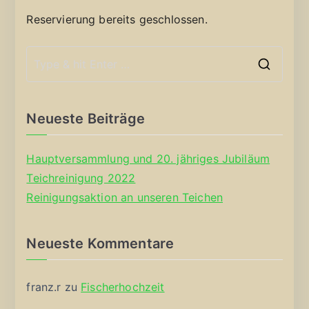
Reservierung bereits geschlossen.
S
e
a
Neueste Beiträge
r
c
Hauptversammlung und 20. jähriges Jubiläum
h
Teichreinigung 2022
f
Reinigungsaktion an unseren Teichen
o
r
Neueste Kommentare
:
franz.r
zu
Fischerhochzeit