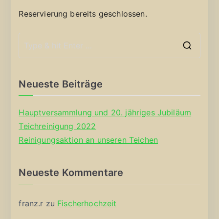
Reservierung bereits geschlossen.
S
e
a
Neueste Beiträge
r
c
Hauptversammlung und 20. jähriges Jubiläum
h
Teichreinigung 2022
f
Reinigungsaktion an unseren Teichen
o
r
Neueste Kommentare
:
franz.r
zu
Fischerhochzeit