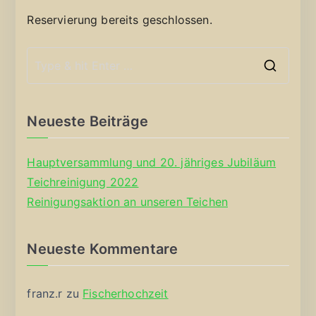
Reservierung bereits geschlossen.
S
e
a
Neueste Beiträge
r
c
Hauptversammlung und 20. jähriges Jubiläum
h
Teichreinigung 2022
f
Reinigungsaktion an unseren Teichen
o
r
Neueste Kommentare
:
franz.r
zu
Fischerhochzeit