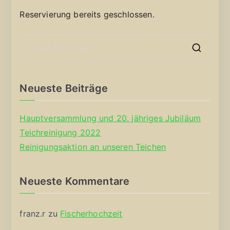
Reservierung bereits geschlossen.
S
e
a
Neueste Beiträge
r
c
Hauptversammlung und 20. jähriges Jubiläum
h
Teichreinigung 2022
f
Reinigungsaktion an unseren Teichen
o
r
Neueste Kommentare
:
franz.r
zu
Fischerhochzeit