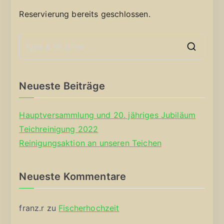
Reservierung bereits geschlossen.
S
e
a
Neueste Beiträge
r
c
Hauptversammlung und 20. jähriges Jubiläum
h
Teichreinigung 2022
f
Reinigungsaktion an unseren Teichen
o
r
Neueste Kommentare
:
franz.r
zu
Fischerhochzeit