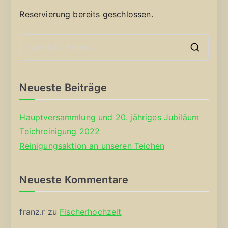
Reservierung bereits geschlossen.
S
e
a
Neueste Beiträge
r
c
Hauptversammlung und 20. jähriges Jubiläum
h
Teichreinigung 2022
f
Reinigungsaktion an unseren Teichen
o
r
Neueste Kommentare
:
franz.r
zu
Fischerhochzeit