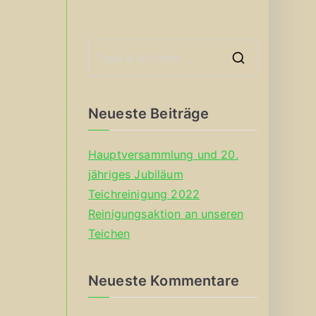
S
e
a
Neueste Beiträge
r
c
Hauptversammlung und 20.
h
jähriges Jubiläum
f
Teichreinigung 2022
o
Reinigungsaktion an unseren
r
Teichen
:
Neueste Kommentare