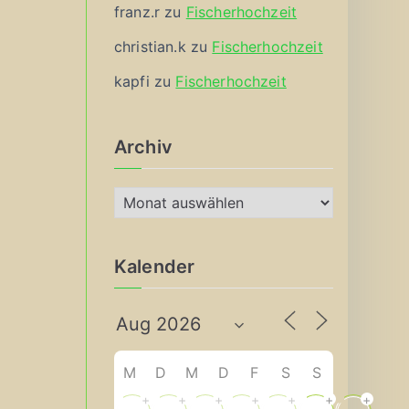
franz.r
zu
Fischerhochzeit
christian.k
zu
Fischerhochzeit
kapfi
zu
Fischerhochzeit
Archiv
A
r
c
Kalender
h
i
v
M
D
M
D
F
S
S
+
+
+
+
+
+
+