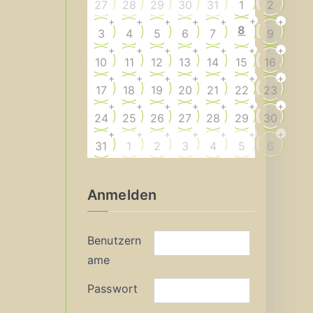
27
28
29
30
31
1
2
+
+
+
+
+
+
+
8
3
4
5
6
7
9
+
+
+
+
+
+
+
10
11
12
13
14
15
16
+
+
+
+
+
+
+
17
18
19
20
21
22
23
+
+
+
+
+
+
+
24
25
26
27
28
29
30
+
+
+
+
+
+
+
31
1
2
3
4
5
6
Anmelden
Benutzern
ame
Passwort