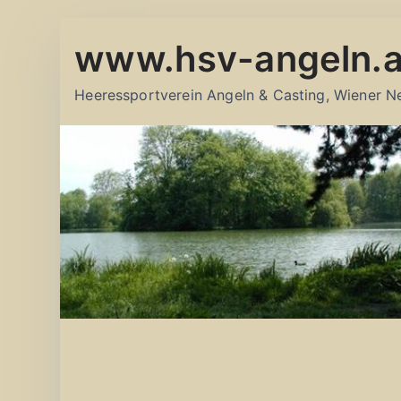
Zum
www.hsv-angeln.a
Inhalt
springen
Heeressportverein Angeln & Casting, Wiener N