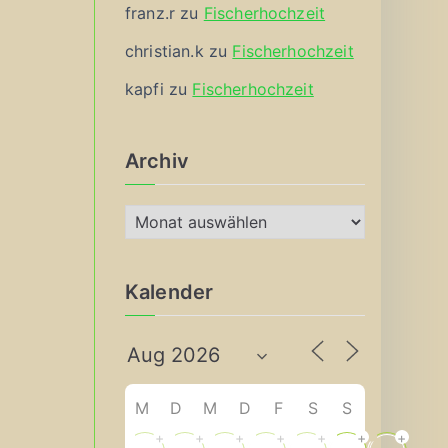
franz.r
zu
Fischerhochzeit
christian.k
zu
Fischerhochzeit
kapfi
zu
Fischerhochzeit
Archiv
A
r
c
Kalender
h
i
v
M
D
M
D
F
S
S
+
+
+
+
+
+
+