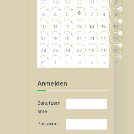
27
28
29
30
31
1
2
+
+
+
+
+
+
+
6
3
4
5
7
8
9
+
+
+
+
+
+
+
10
11
12
13
14
15
16
+
+
+
+
+
+
+
17
18
19
20
21
22
23
+
+
+
+
+
+
+
24
25
26
27
28
29
30
+
+
+
+
+
+
+
31
1
2
3
4
5
6
Anmelden
Benutzern
ame
Passwort