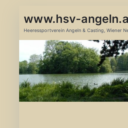
Zum
www.hsv-angeln.a
Inhalt
springen
Heeressportverein Angeln & Casting, Wiener N