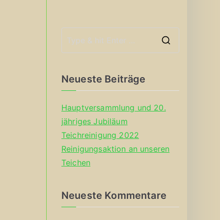
S
e
a
Neueste Beiträge
r
c
Hauptversammlung und 20.
h
jähriges Jubiläum
f
Teichreinigung 2022
o
Reinigungsaktion an unseren
r
Teichen
:
Neueste Kommentare