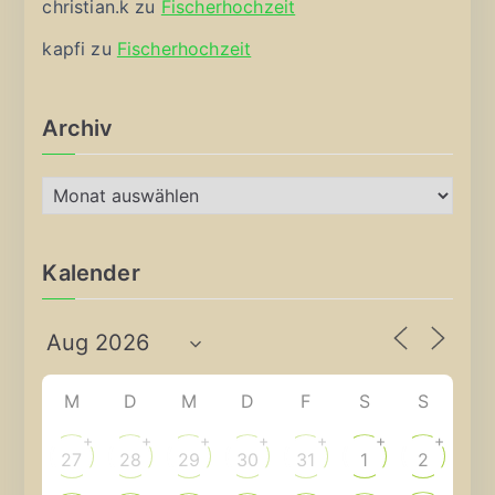
christian.k
zu
Fischerhochzeit
kapfi
zu
Fischerhochzeit
Archiv
A
r
c
Kalender
h
i
v
M
D
M
D
F
S
S
+
+
+
+
+
+
+
27
28
29
30
31
1
2