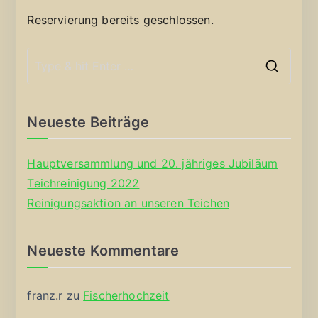
Reservierung bereits geschlossen.
S
e
a
Neueste Beiträge
r
c
Hauptversammlung und 20. jähriges Jubiläum
h
Teichreinigung 2022
f
Reinigungsaktion an unseren Teichen
o
r
Neueste Kommentare
:
franz.r
zu
Fischerhochzeit