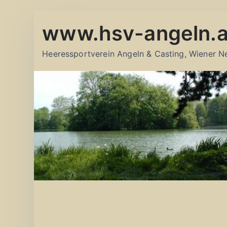
Zum
www.hsv-angeln.a
Inhalt
springen
Heeressportverein Angeln & Casting, Wiener N