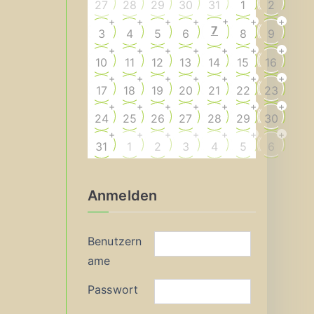
27
28
29
30
31
1
2
+
+
+
+
+
+
+
7
3
4
5
6
8
9
+
+
+
+
+
+
+
10
11
12
13
14
15
16
+
+
+
+
+
+
+
17
18
19
20
21
22
23
+
+
+
+
+
+
+
24
25
26
27
28
29
30
+
+
+
+
+
+
+
31
1
2
3
4
5
6
Anmelden
Benutzern
ame
Passwort