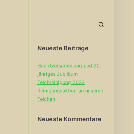
S
e
a
Neueste Beiträge
r
c
Hauptversammlung und 20.
h
jähriges Jubiläum
f
Teichreinigung 2022
o
Reinigungsaktion an unseren
r
Teichen
:
Neueste Kommentare