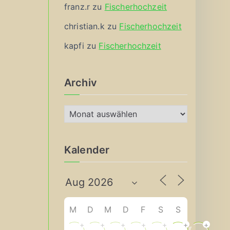
franz.r
zu
Fischerhochzeit
christian.k
zu
Fischerhochzeit
kapfi
zu
Fischerhochzeit
Archiv
A
r
c
Kalender
h
i
v
M
D
M
D
F
S
S
+
+
+
+
+
+
+