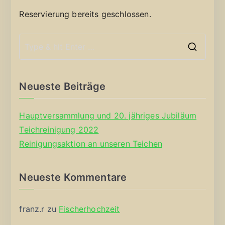
Reservierung bereits geschlossen.
S
e
a
Neueste Beiträge
r
c
Hauptversammlung und 20. jähriges Jubiläum
h
Teichreinigung 2022
f
Reinigungsaktion an unseren Teichen
o
r
Neueste Kommentare
:
franz.r
zu
Fischerhochzeit