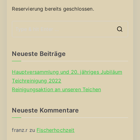
Reservierung bereits geschlossen.
S
e
a
Neueste Beiträge
r
c
Hauptversammlung und 20. jähriges Jubiläum
h
Teichreinigung 2022
f
Reinigungsaktion an unseren Teichen
o
r
Neueste Kommentare
:
franz.r
zu
Fischerhochzeit