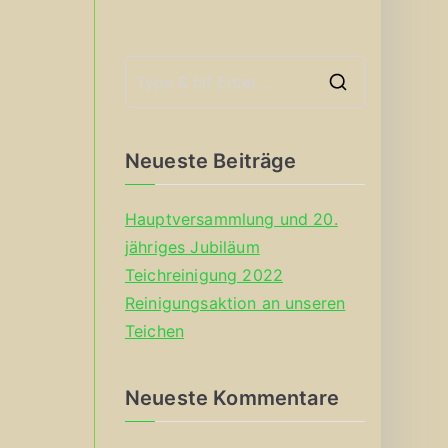
S
e
a
Neueste Beiträge
r
c
Hauptversammlung und 20.
h
jähriges Jubiläum
f
Teichreinigung 2022
o
Reinigungsaktion an unseren
r
Teichen
:
Neueste Kommentare