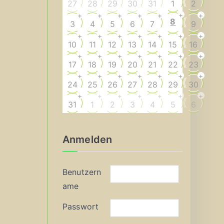
27
28
29
30
31
1
2
+
+
+
+
+
+
+
8
3
4
5
6
7
9
+
+
+
+
+
+
+
10
11
12
13
14
15
16
+
+
+
+
+
+
+
17
18
19
20
21
22
23
+
+
+
+
+
+
+
24
25
26
27
28
29
30
+
+
+
+
+
+
+
31
1
2
3
4
5
6
Anmelden
Benutzern
ame
Passwort