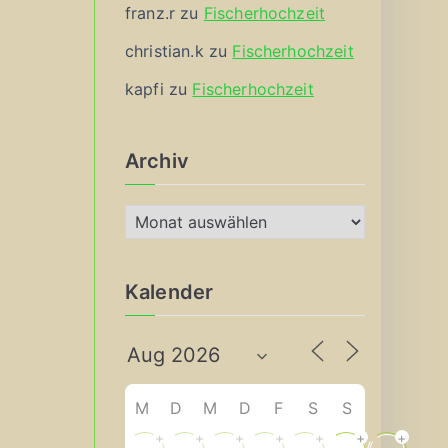
franz.r
zu
Fischerhochzeit
christian.k
zu
Fischerhochzeit
kapfi
zu
Fischerhochzeit
Archiv
A
r
c
Kalender
h
i
v
M
D
M
D
F
S
S
+
+
+
+
+
+
+