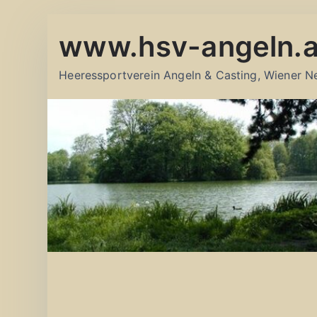
Zum
www.hsv-angeln.a
Inhalt
springen
Heeressportverein Angeln & Casting, Wiener N