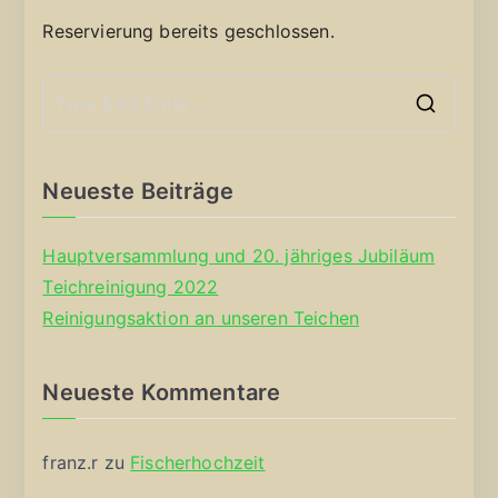
Reservierung bereits geschlossen.
S
e
a
Neueste Beiträge
r
c
Hauptversammlung und 20. jähriges Jubiläum
h
Teichreinigung 2022
f
Reinigungsaktion an unseren Teichen
o
r
Neueste Kommentare
:
franz.r
zu
Fischerhochzeit