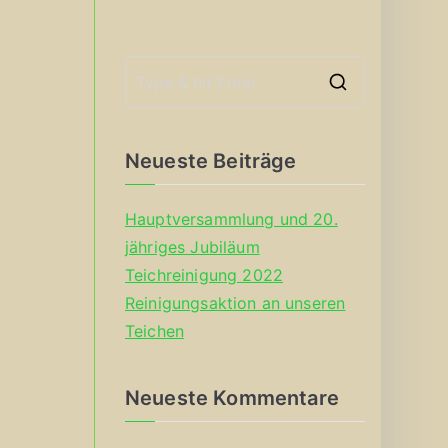
S
e
a
Neueste Beiträge
r
c
Hauptversammlung und 20.
h
jähriges Jubiläum
f
Teichreinigung 2022
o
Reinigungsaktion an unseren
r
Teichen
:
Neueste Kommentare