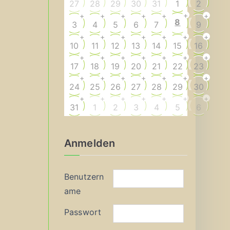
27
28
29
30
31
1
2
+
+
+
+
+
+
+
8
3
4
5
6
7
9
+
+
+
+
+
+
+
10
11
12
13
14
15
16
+
+
+
+
+
+
+
17
18
19
20
21
22
23
+
+
+
+
+
+
+
24
25
26
27
28
29
30
+
+
+
+
+
+
+
31
1
2
3
4
5
6
Anmelden
Benutzern
ame
Passwort