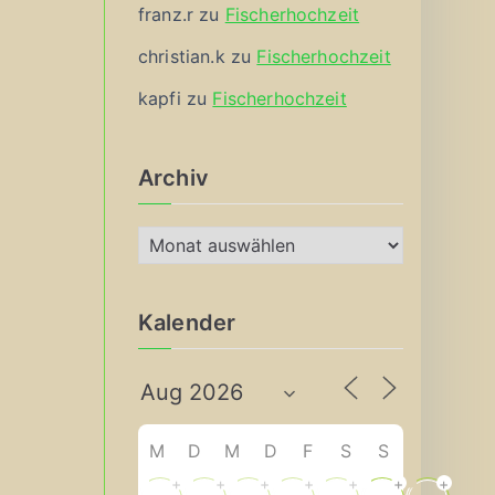
franz.r
zu
Fischerhochzeit
christian.k
zu
Fischerhochzeit
kapfi
zu
Fischerhochzeit
Archiv
A
r
c
Kalender
h
i
v
M
D
M
D
F
S
S
+
+
+
+
+
+
+