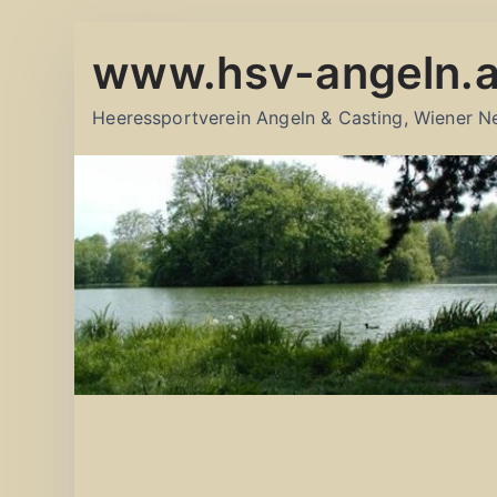
Zum
www.hsv-angeln.a
Inhalt
springen
Heeressportverein Angeln & Casting, Wiener N