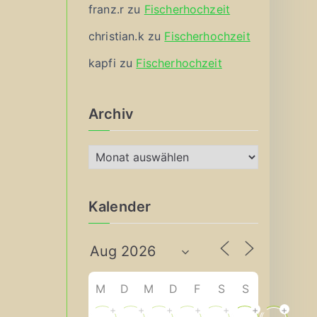
franz.r
zu
Fischerhochzeit
christian.k
zu
Fischerhochzeit
kapfi
zu
Fischerhochzeit
Archiv
A
r
c
Kalender
h
i
v
M
D
M
D
F
S
S
+
+
+
+
+
+
+