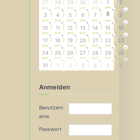
27
28
29
30
31
1
2
+
+
+
+
+
+
+
8
3
4
5
6
7
9
+
+
+
+
+
+
+
10
11
12
13
14
15
16
+
+
+
+
+
+
+
17
18
19
20
21
22
23
+
+
+
+
+
+
+
24
25
26
27
28
29
30
+
+
+
+
+
+
+
31
1
2
3
4
5
6
Anmelden
Benutzern
ame
Passwort