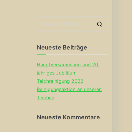
S
e
a
Neueste Beiträge
r
c
Hauptversammlung und 20.
h
jähriges Jubiläum
f
Teichreinigung 2022
o
Reinigungsaktion an unseren
r
Teichen
:
Neueste Kommentare