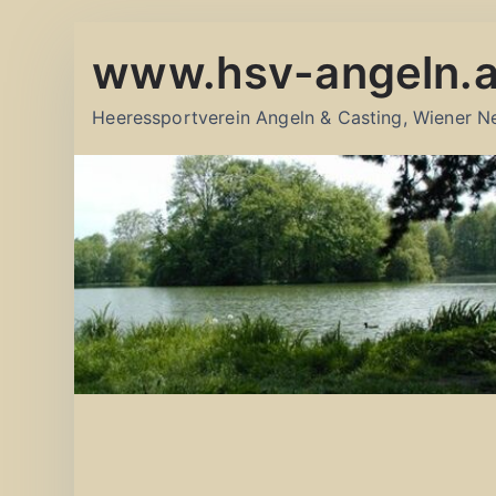
Zum
www.hsv-angeln.a
Inhalt
springen
Heeressportverein Angeln & Casting, Wiener N