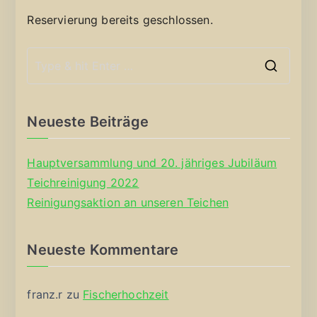
Reservierung bereits geschlossen.
S
e
a
Neueste Beiträge
r
c
Hauptversammlung und 20. jähriges Jubiläum
h
Teichreinigung 2022
f
Reinigungsaktion an unseren Teichen
o
r
Neueste Kommentare
:
franz.r
zu
Fischerhochzeit