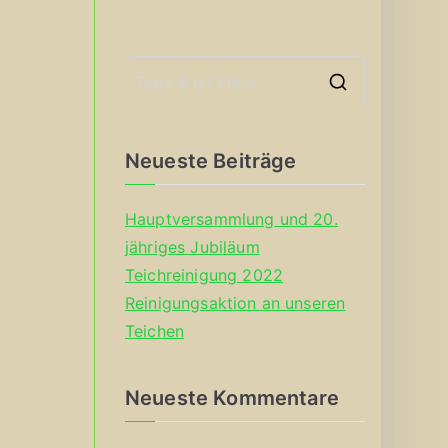
S
e
a
Neueste Beiträge
r
c
Hauptversammlung und 20.
h
jähriges Jubiläum
f
Teichreinigung 2022
o
Reinigungsaktion an unseren
r
Teichen
:
Neueste Kommentare