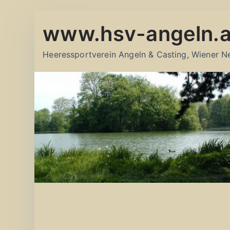
Zum
www.hsv-angeln.a
Inhalt
springen
Heeressportverein Angeln & Casting, Wiener N