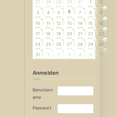
27
28
29
30
31
1
2
+
+
+
+
+
+
+
6
3
4
5
7
8
9
+
+
+
+
+
+
+
10
11
12
13
14
15
16
+
+
+
+
+
+
+
17
18
19
20
21
22
23
+
+
+
+
+
+
+
24
25
26
27
28
29
30
+
+
+
+
+
+
+
31
1
2
3
4
5
6
Anmelden
Benutzern
ame
Passwort