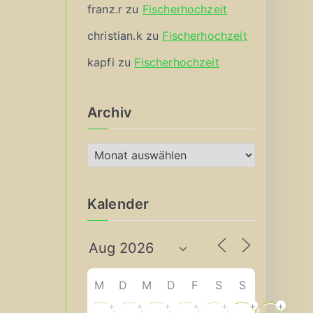
franz.r
zu
Fischerhochzeit
christian.k
zu
Fischerhochzeit
kapfi
zu
Fischerhochzeit
Archiv
A
r
c
Kalender
h
i
v
M
D
M
D
F
S
S
+
+
+
+
+
+
+