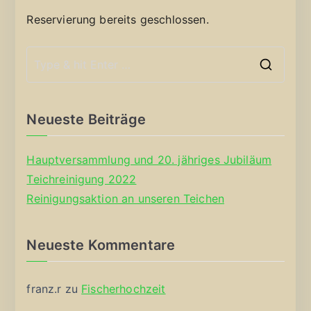
Reservierung bereits geschlossen.
S
e
a
Neueste Beiträge
r
c
Hauptversammlung und 20. jähriges Jubiläum
h
Teichreinigung 2022
f
Reinigungsaktion an unseren Teichen
o
r
Neueste Kommentare
:
franz.r
zu
Fischerhochzeit