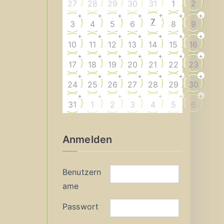
27
28
29
30
31
1
2
+
+
+
+
+
+
+
7
3
4
5
6
8
9
+
+
+
+
+
+
+
10
11
12
13
14
15
16
+
+
+
+
+
+
+
17
18
19
20
21
22
23
+
+
+
+
+
+
+
24
25
26
27
28
29
30
+
+
+
+
+
+
+
31
1
2
3
4
5
6
Anmelden
Benutzern
ame
Passwort