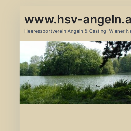
Zum
www.hsv-angeln.a
Inhalt
springen
Heeressportverein Angeln & Casting, Wiener N