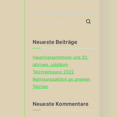
S
e
a
Neueste Beiträge
r
c
Hauptversammlung und 20.
h
jähriges Jubiläum
f
Teichreinigung 2022
o
Reinigungsaktion an unseren
r
Teichen
:
Neueste Kommentare