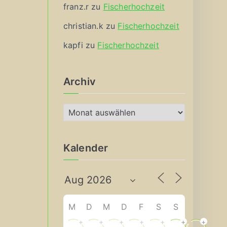
franz.r
zu
Fischerhochzeit
christian.k
zu
Fischerhochzeit
kapfi
zu
Fischerhochzeit
Archiv
A
r
c
Kalender
h
i
v
M
D
M
D
F
S
S
+
+
+
+
+
+
+