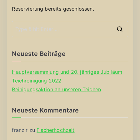
Reservierung bereits geschlossen.
S
e
a
Neueste Beiträge
r
c
Hauptversammlung und 20. jähriges Jubiläum
h
Teichreinigung 2022
f
Reinigungsaktion an unseren Teichen
o
r
Neueste Kommentare
:
franz.r
zu
Fischerhochzeit