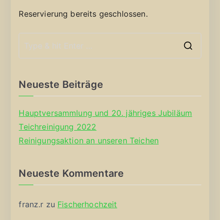
Reservierung bereits geschlossen.
S
e
a
Neueste Beiträge
r
c
Hauptversammlung und 20. jähriges Jubiläum
h
Teichreinigung 2022
f
Reinigungsaktion an unseren Teichen
o
r
Neueste Kommentare
:
franz.r
zu
Fischerhochzeit