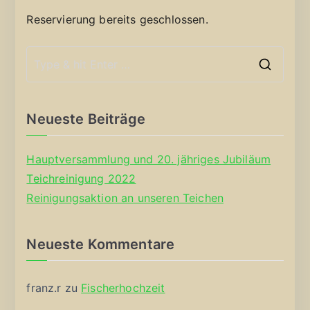
Reservierung bereits geschlossen.
S
e
a
Neueste Beiträge
r
c
Hauptversammlung und 20. jähriges Jubiläum
h
Teichreinigung 2022
f
Reinigungsaktion an unseren Teichen
o
r
Neueste Kommentare
:
franz.r
zu
Fischerhochzeit