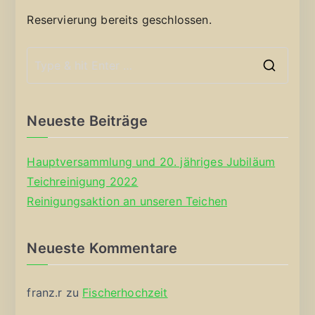
Reservierung bereits geschlossen.
S
e
a
Neueste Beiträge
r
c
Hauptversammlung und 20. jähriges Jubiläum
h
Teichreinigung 2022
f
Reinigungsaktion an unseren Teichen
o
r
Neueste Kommentare
:
franz.r
zu
Fischerhochzeit