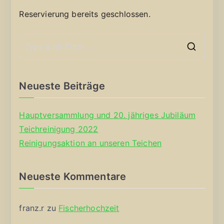
Reservierung bereits geschlossen.
S
e
a
Neueste Beiträge
r
c
Hauptversammlung und 20. jähriges Jubiläum
h
Teichreinigung 2022
f
Reinigungsaktion an unseren Teichen
o
r
Neueste Kommentare
:
franz.r
zu
Fischerhochzeit