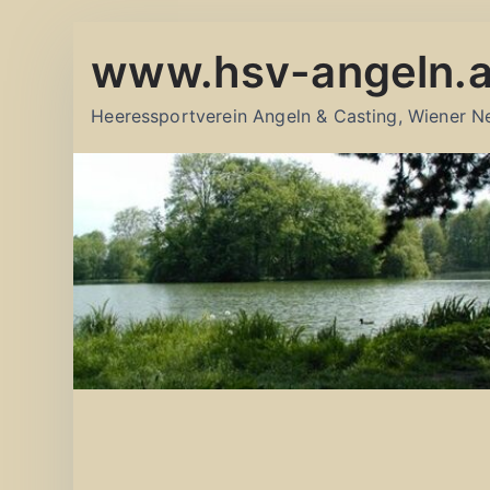
Zum
www.hsv-angeln.a
Inhalt
springen
Heeressportverein Angeln & Casting, Wiener N