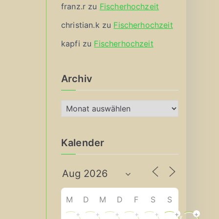
franz.r
zu
Fischerhochzeit
christian.k
zu
Fischerhochzeit
kapfi
zu
Fischerhochzeit
Archiv
A
r
c
Kalender
h
i
v
M
D
M
D
F
S
S
+
+
+
+
+
+
+