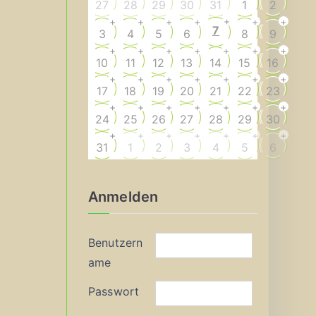
27
28
29
30
31
1
2
+
+
+
+
+
+
+
7
3
4
5
6
8
9
+
+
+
+
+
+
+
10
11
12
13
14
15
16
+
+
+
+
+
+
+
17
18
19
20
21
22
23
+
+
+
+
+
+
+
24
25
26
27
28
29
30
+
+
+
+
+
+
+
31
1
2
3
4
5
6
Anmelden
Benutzern
ame
Passwort