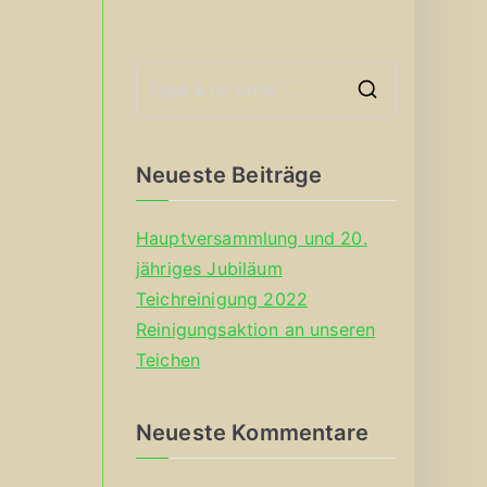
S
e
a
Neueste Beiträge
r
c
Hauptversammlung und 20.
h
jähriges Jubiläum
f
Teichreinigung 2022
o
Reinigungsaktion an unseren
r
Teichen
:
Neueste Kommentare