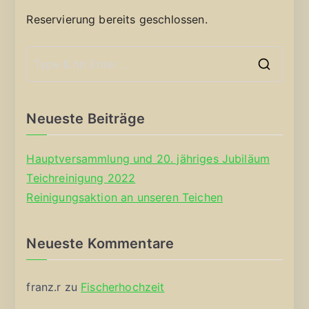
Reservierung bereits geschlossen.
S
e
a
Neueste Beiträge
r
c
Hauptversammlung und 20. jähriges Jubiläum
h
Teichreinigung 2022
f
Reinigungsaktion an unseren Teichen
o
r
Neueste Kommentare
:
franz.r
zu
Fischerhochzeit