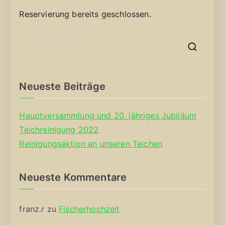
Reservierung bereits geschlossen.
S
e
a
Neueste Beiträge
r
c
Hauptversammlung und 20. jähriges Jubiläum
h
Teichreinigung 2022
f
Reinigungsaktion an unseren Teichen
o
r
Neueste Kommentare
:
franz.r
zu
Fischerhochzeit