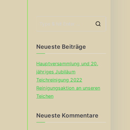
S
e
a
Neueste Beiträge
r
c
Hauptversammlung und 20.
h
jähriges Jubiläum
f
Teichreinigung 2022
o
Reinigungsaktion an unseren
r
Teichen
:
Neueste Kommentare