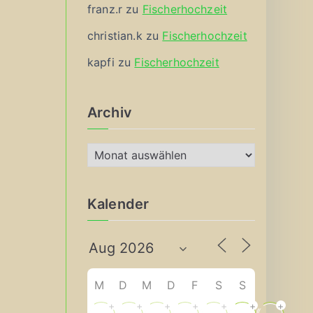
franz.r
zu
Fischerhochzeit
christian.k
zu
Fischerhochzeit
kapfi
zu
Fischerhochzeit
Archiv
A
r
c
Kalender
h
i
v
M
D
M
D
F
S
S
+
+
+
+
+
+
+