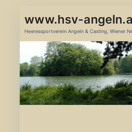
Zum
www.hsv-angeln.a
Inhalt
springen
Heeressportverein Angeln & Casting, Wiener N