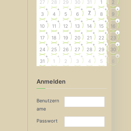
27
28
29
30
31
1
2
+
+
+
+
+
+
+
7
3
4
5
6
8
9
+
+
+
+
+
+
+
10
11
12
13
14
15
16
+
+
+
+
+
+
+
17
18
19
20
21
22
23
+
+
+
+
+
+
+
24
25
26
27
28
29
30
+
+
+
+
+
+
+
31
1
2
3
4
5
6
Anmelden
Benutzern
ame
Passwort