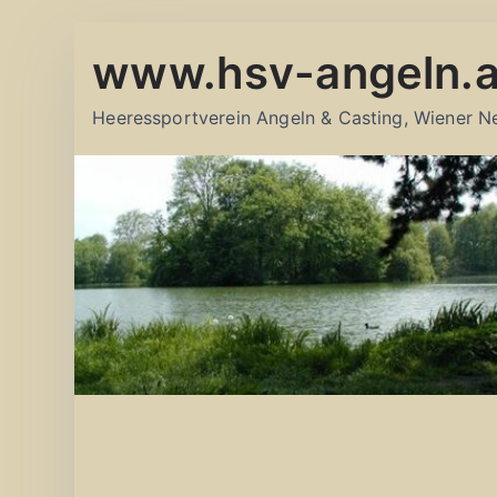
Zum
www.hsv-angeln.a
Inhalt
springen
Heeressportverein Angeln & Casting, Wiener N