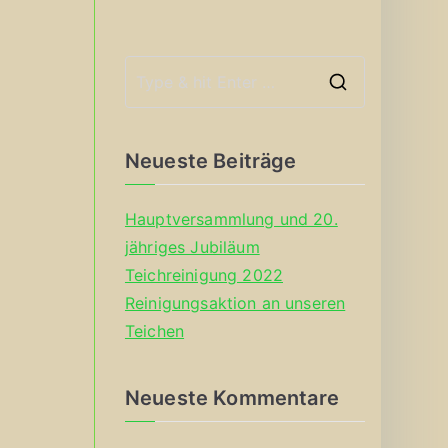
S
e
a
Neueste Beiträge
r
c
Hauptversammlung und 20.
h
jähriges Jubiläum
f
Teichreinigung 2022
o
Reinigungsaktion an unseren
r
Teichen
:
Neueste Kommentare