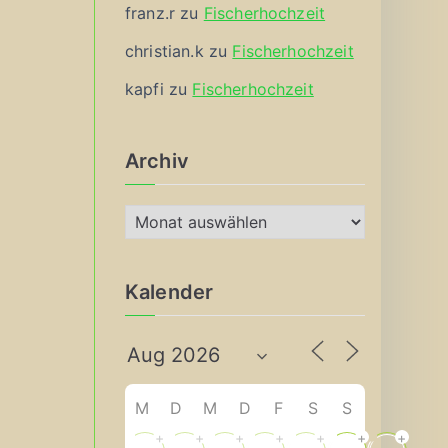
franz.r
zu
Fischerhochzeit
christian.k
zu
Fischerhochzeit
kapfi
zu
Fischerhochzeit
Archiv
A
r
c
Kalender
h
i
v
M
D
M
D
F
S
S
+
+
+
+
+
+
+