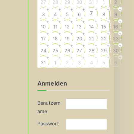
27
28
29
30
31
1
2
+
+
+
+
+
+
+
7
3
4
5
6
8
9
+
+
+
+
+
+
+
10
11
12
13
14
15
16
+
+
+
+
+
+
+
17
18
19
20
21
22
23
+
+
+
+
+
+
+
24
25
26
27
28
29
30
+
+
+
+
+
+
+
31
1
2
3
4
5
6
Anmelden
Benutzern
ame
Passwort